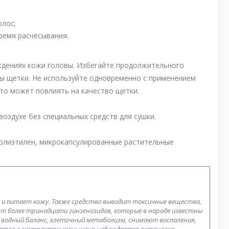
олос;
время расчёсывания.
ждениях кожи головы. Избегайте продолжительного
мы щетки. Не используйте одновременно с применением
это может повлиять на качество щетки.
воздухе без специальных средств для сушки.
полиэтилен, микрокапсулированные растительные
 и питает кожу. Также средство выводит токсичные вещества,
т более тринадцати гинзенозидов, которые в народе известны
водный баланс, клеточный метаболизм, снимают воспаления,