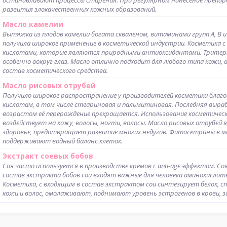
останавливают процессы старения. При регулярном нанесение препа
развития злокачественных кожных образований.
Масло камелии
Вытяжка из плодов камелии богата скваленом, витаминами групп А, В и
получила широкое применение в косметической индустрии. Косметика
кислотами, которые являются природными антиоксидантами. Тритер
особенно вокруг глаз. Масло отлично подходит для любого типа кожи, 
состав косметического средства.
Масло рисовых отрубей
Получило широкое распространение у производителей косметики благод
кислотам, в том числе стеариновая и пальмитиновая. Последняя выра
возрастом её перерождение прекращается. Использование косметическ
воздействует на кожу, волосы, ногти, волосы. Масло рисовых отруб
здоровье, предотвращает развитие многих недугов. Фитосетрины в м
поддерживают водный баланс клеток.
Экстракт соевых бобов
Соя часто используется в производстве кремов с anti-age эффектом. С
состав экстракта бобов сои входят важные для человека аминокислот
Косметика, с входящим в состав экстрактом сои синтезирует белок, 
кожи и волос, омолаживают, поднимают уровень эстрогенов в крови, з