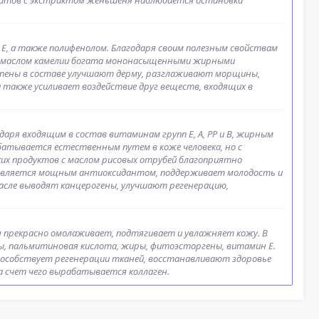
ратов с экстрактом женьшеня наблюдается остановка
 Е, а также полифенолом. Благодаря своим полезным свойствам
 с маслом камелии богата мононасыщенными жирными
пены в составе улучшают дерму, разглаживают морщины,
а также усиливает воздействие друг веществ, входящих в
аря входящим в состав витаминам групп Е, А, РР и В, жирным
батывается естественным путем в коже человека, но с
их продуктов с маслом рисовых отрубей благоприятно
ей является мощным антиоксидантом, поддерживает молодость и
асле выводят канцерогены, улучшают регенерацию,
оя прекрасно омолаживает, подтягивает и увлажняет кожу. В
ы, пальмитиновая кислота, жиры, фитоэсторгены, витамин Е.
способствует регенерации тканей, восстанавливают здоровье
а счет чего вырабатывается коллаген.