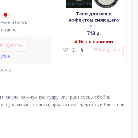
Водостойкая жидкая
Тени для век c
подводка (цвет
эффектом сияющего
(у
ение и блеск
насыщенный черный)
блеска (серебро)
BCL
BCL
ех типов
2 379 р.
713 р.
Нет в наличии
Нет в наличии
Купить
В корзину
В корзину
купка
внить
и масла: жемчужную пудру, экстракт соевых бобов,
вно увлажняют волосы, придают им гладкость и блеск при