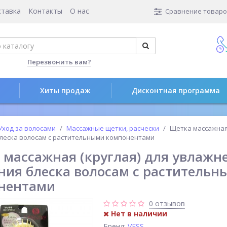
ставка
Контакты
О нас
Сравнение товаров
Перезвонить вам?
Хиты продаж
Дисконтная программа
Уход за волосами
Массажные щетки, расчески
Щетка массажная 
блеска волосам с растительными компонентами
 массажная (круглая) для увлажн
ния блеска волосам с растительн
нентами
0 отзывов
Нет в наличии
Бренд:
VESS