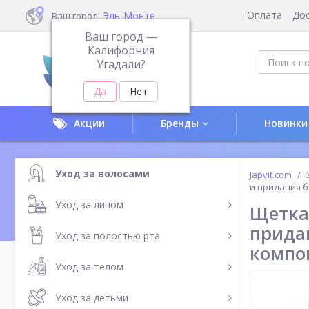
Оплата
До
Эль-Монте
Ваш город:
Ваш город —
Калифорния
Угадали?
Акции
Бренды
Новинки
Уход за волосами
Japvit.com
и придания 
Уход за лицом
Щетка
прида
Уход за полостью рта
компо
Уход за телом
Уход за детьми