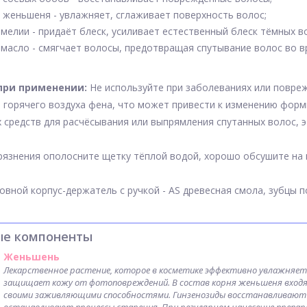
 женьшеня - увлажняет, сглаживает поверхность волос;
мелии - придаёт блеск, усиливает естественный блеск тёмных в
 масло - смягчает волосы, предотвращая спутывание волос во 
при применении:
Не используйте при заболеваниях или повре
 горячего воздуха фена, что может привести к изменению фор
 средств для расчёсывания или выпрямления спутанных волос, 
рязнения ополосните щетку тёплой водой, хорошо обсушите на 
овной корпус-держатель с ручкой - AS древесная смола, зубцы 
ые компоненты
Женьшень
Лекарственное растение, которое в косметике эффективно увлажняет
защищает кожу от фотоповреждений. В состав корня женьшеня входя
своими заживляющими способностями. Гинзенозиды восстанавливают 