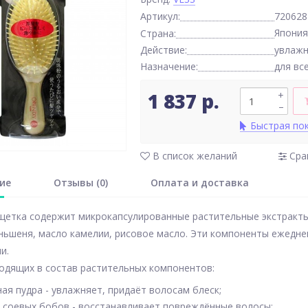
Артикул:
720628
Япония
Страна:
Действие:
увлажн
Назначение:
для вс
1 837 р.
+
–
Быстрая по
В список желаний
Сра
ие
Отзывы (0)
Оплата и доставка
етка содержит микрокапсулированные растительные экстракты 
ньшеня, масло камелии, рисовое масло. Эти компоненты ежедне
ии.
одящих в состав растительных компонентов:
я пудра - увлажняет, придаёт волосам блеск;
т соевых бобов - восстанавливает повреждённые волосы;