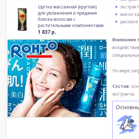
Щетка массажная (круглая)
экстракт
для увлажнения и придания
масло ка
блеска волосам с
рисовое
растительными компонентами
1 837 р.
Внимание 
воздействия
специальных
По мере заг
Состав:
осн
экстракты.
Основн