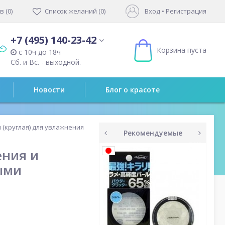
 (0)
Список желаний (0)
Вход
•
Регистрация
+7 (495) 140-23-42
Корзина пуста
с 10ч до 18ч
Сб. и Вс. - выходной.
Новости
Блог о красоте
(круглая) для увлажнения
Рекомендуемые
prev
next
ения и
ыми