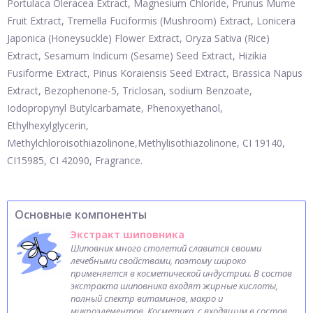
Portulaca Oleracea Extract, Magnesium Chloride, Prunus Mume
Fruit Extract, Tremella Fuciformis (Mushroom) Extract, Lonicera
Japonica (Honeysuckle) Flower Extract, Oryza Sativa (Rice)
Extract, Sesamum Indicum (Sesame) Seed Extract, Hizikia
Fusiforme Extract, Pinus Koraiensis Seed Extract, Brassica Napus
Extract, Bezophenone-5, Triclosan, sodium Benzoate,
Iodopropynyl Butylcarbamate, Phenoxyethanol,
Ethylhexylglycerin,
Methylchloroisothiazolinone,Methylisothiazolinone, CI 19140,
CI15985, CI 42090, Fragrance.
Основные компоненты
Экстракт шиповника
Шиповник много столетий славится своими
лечебными свойствами, поэтому широко
применяется в косметической индустрии. В состав
экстракта шиповника входят жирные кислоты,
полный спектр витаминов, макро и
микроэлементов. Косметика, с входящим в состав