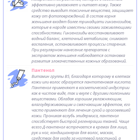
эффективно увлажняет и питает кожу. Также
средство выводит токсичные вещества, защищает
кожу от фотоповреждений. В состав корня
женьшеня входят более тринадцати гинзенозидов,
которые в народе известны своими заживляющими
способностями. Гинзенозиды восстанавливают
водный баланс, клеточный метаболизм, снимают
воспаления, останавливают процессы старения.
При регулярном нанесение препаратов с
экстрактом женьшеня наблюдается остановка
развития злокачественных кожных образований.
Пантенол
Витамин группы В5, благодаря которому в клетках
кожи или волос образуется пантотеновая кислота.
Пантенол применяют в косметической индустрии
как в чистом виде, так и вкупе с другими полезными
веществами. Обладая хорошим увлажняющим,
влагоудерживающим и смягчающим эффектом, его
часто применяют для лечения сухой и ороговевшей
кожи. Проникая вглубь эпидермиса, пантенол
способствует быстрой регенерации тканей. Чаще
всего Д-пантенол встречается в кремах для лица,
рук и ног, кондиционерах для волос, масках,
средствах для ухода за ногтевой пластиной, а