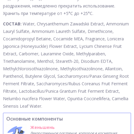
раздражения, немедленно прекратить использование.
Хранить при температуре от +5°С до +25°С.
СОСТАВ:
Water, Chrysanthemum Zawadskii Extract, Ammonium
Lauryl Sulfate, Ammonium Laureth Sulfate, Dimethicone,
Cocamidopropyl Betaine, Cocamide MEA, Fragrance, Lonicera
Japonica (Honeysuckle) Flower Extract, Lycium Chinense Fruit
Extract, Carbomer, Lauramine Oxide, Methylparaben,
Triethanolamine, Menthol, Steareth-20, Disodium EDTA,
Methylchloroisothiazolinone, Methylisothiazolinone, Allantoin,
Panthenol, Butylene Glycol, Saccharomyces/Panax Ginseng Root
Ferment Filtrate, Saccharomyces/Rubus Coreanus Fruit Ferment
Filtrate, Lactobacillus/Punica Grantum Fruit Ferment Extract,
Nelumbo nucifera Flower Water, Opuntia Coccinellifera, Camellia
Sinensis Leaf Water.
Основные компоненты
Женьшень
Лекарственное растение, которое в косметике