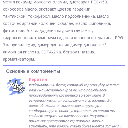
метил кокамид моноэтаноламин, дистеарат PEG-150,
кокосовое масло, экстракт цветов гардении
таитянской, токоферол, масло подсолнечника, масло
косточек аргании колючей, сквалан, масло шиповника,
фитостерил/октилдодецил лауроил глутамат,
гидроксипропилтримониум гидролизованного кератина, PPG-
3 каприлил эфир, димер динолеил димер динолеат*3,
лимонная кислота, EDTA-2Na, бензоат натрия,
ароматизаторы.
Основные компоненты
Кератин
Фибриллярный белок, который хорошо удерживает
влагу на клеточном уровне, что полюбилось
производителям косметики во всем мире. В
основном кератин используют в средствах для
волос. Уникальная химическая структура
кондиционирует волос, устраняет его ломкость,
создает защитную пленку поверх. Регулярно
применяя препараты с кератином, можно
заметить, что волосы стали более шелковистыми и