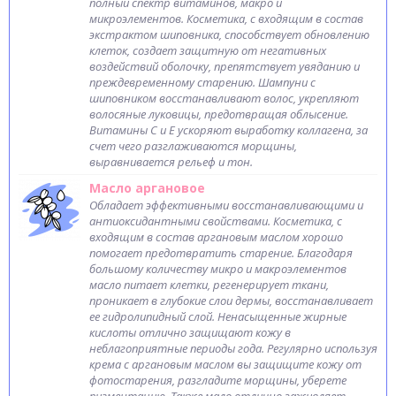
полный спектр витаминов, макро и
микроэлементов. Косметика, с входящим в состав
экстрактом шиповника, способствует обновлению
клеток, создает защитную от негативных
воздействий оболочку, препятствует увяданию и
преждевременному старению. Шампуни с
шиповником восстанавливают волос, укрепляют
волосяные луковицы, предотвращая облысение.
Витамины С и Е ускоряют выработку коллагена, за
счет чего разглаживаются морщины,
выравнивается рельеф и тон.
Масло аргановое
Обладает эффективными восстанавливающими и
антиоксидантными свойствами. Косметика, с
входящим в состав аргановым маслом хорошо
помогает предотвратить старение. Благодаря
большому количеству микро и макроэлементов
масло питает клетки, регенерирует ткани,
проникает в глубокие слои дермы, восстанавливает
ее гидролипидный слой. Ненасыщенные жирные
кислоты отлично защищают кожу в
неблагоприятные периоды года. Регулярно используя
крема с аргановым маслом вы защищите кожу от
фотостарения, разгладите морщины, уберете