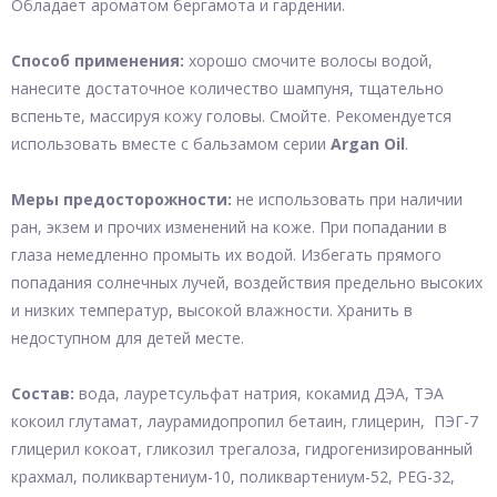
Обладает ароматом бергамота и гардении.
Способ применения:
хорошо смочите волосы водой,
нанесите достаточное количество шампуня, тщательно
вспеньте, массируя кожу головы. Смойте. Рекомендуется
использовать вместе с бальзамом серии
Argan Oil
.
Меры предосторожности:
не использовать при наличии
ран, экзем и прочих изменений на коже. При попадании в
глаза немедленно промыть их водой. Избегать прямого
попадания солнечных лучей, воздействия предельно высоких
и низких температур, высокой влажности. Хранить в
недоступном для детей месте.
Состав:
вода, лауретсульфат натрия, кокамид ДЭА, ТЭА
кокоил глутамат, лаурамидопропил бетаин, глицерин, ПЭГ-7
глицерил кокоат, гликозил трегалоза, гидрогенизированный
крахмал, поликвартениум-10, поликвартениум-52, PEG-32,