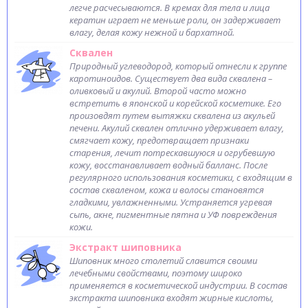
легче расчесываются. В кремах для тела и лица
кератин играет не меньше роли, он задерживает
влагу, делая кожу нежной и бархатной.
Сквален
Природный углеводород, который отнесли к группе
каротиноидов. Существует два вида сквалена –
оливковый и акулий. Второй часто можно
встретить в японской и корейской косметике. Его
произовдят путем вытяжки сквалена из акульей
печени. Акулий сквален отлично удерживает влагу,
смягчает кожу, предотвращает признаки
старения, лечит потрескавшуюся и огрубевшую
кожу, восстанавливает водный балланс. После
регулярного использования косметики, с входящим в
состав скваленом, кожа и волосы становятся
гладкими, увлажненными. Устраняется угревая
сыпь, акне, пигментные пятна и УФ повреждения
кожи.
Экстракт шиповника
Шиповник много столетий славится своими
лечебными свойствами, поэтому широко
применяется в косметической индустрии. В состав
экстракта шиповника входят жирные кислоты,