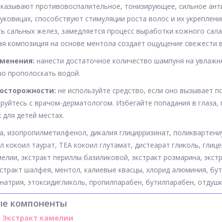
казывают противовоспалительное, тонизирующее, сильное ант
уковицах, способствуют стимуляции роста волос и их укреплени
ь сальных желез, замедляется процесс выработки кожного сала
 композиция на основе ментола создаёт ощущение свежести в
именения:
нанести достаточное количество шампуня на увлажн
о прополоскать водой.
осторожности:
не используйте средство, если оно вызывает п
руйтесь с врачом-дерматологом. Избегайте попадания в глаза, 
 для детей местах.
да, изопропилметилфенол, дикалия глицирризинат, поликвартен
л кокоил таурат, ТЕА кокоил глутамат, дистеарат гликоль, глицер
мелии, экстракт периллы базиликовой, экстракт розмарина, экстр
кстракт шалфея, ментол, калиевые квасцы, хлорид алюминия, бут
натрия, этоксидигликоль, пропилпарабен, бутилпарабен, отдушка
ые компоненты
Экстракт камелии