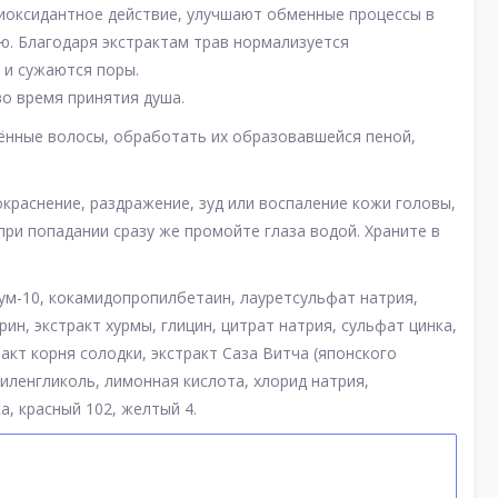
иоксидантное действие, улучшают обменные процессы в
ю. Благодаря экстрактам трав нормализуется
 и сужаются поры.
о время принятия душа.
ённые волосы, обработать их образовавшейся пеной,
окраснение, раздражение, зуд или воспаление кожи головы,
при попадании сразу же промойте глаза водой. Храните в
иум-10, кокамидопропилбетаин, лауретсульфат натрия,
ин, экстракт хурмы, глицин, цитрат натрия, сульфат цинка,
акт корня солодки, экстракт Саза Витча (японского
иленгликоль, лимонная кислота, хлорид натрия,
, красный 102, желтый 4.