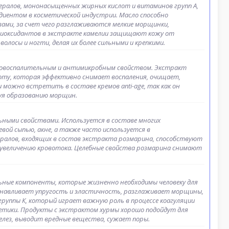
ералов, мононасыщенных жирных кислот и витаминов групп A,
редиентом в косметической индустрии. Масло способно
ми, за счет чего разглаживаются мелкие морщинки,
нтиоксидантов в экстракте камелии защищают кожу от
лосы и ногти, делая их более сильными и крепкими.
ивовоспалительным и антимикробным свойством. Экстракт
оту, которая эффективно снимает воспаления, очищает,
 можно встретить в составе кремов anti-age, так как он
уя образованию морщин.
ыми свойствами. Используется в составе многих
евой сыпью, акне, а также часто используется в
ралов, входящих в состав экстракта розмарина, способствуют
увеличению кровотока. Целебные свойства розмарина снимают
ьные компоненты, которые жизненно необходимы человеку для
анавливает упругость и эластичность, разглаживает морщины,
уппы К, который играет важную роль в процессе коагуляции
метики. Продукты с экстрактом хурмы хорошо подойдут для
лез, выводит вредные вещества, сужает поры.