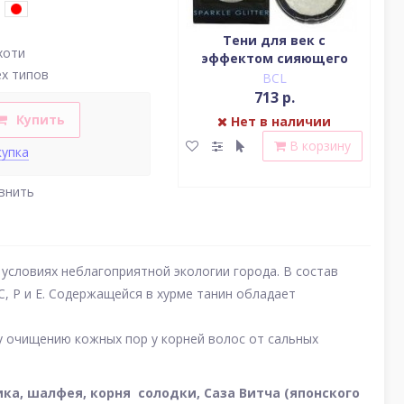
Водостойкая жидкая
Тени для век c
хоти
подводка (цвет
эффектом сияющего
(у
ех типов
насыщенный черный)
блеска (серебро)
BCL
BCL
2 379 р.
713 р.
Купить
Нет в наличии
Нет в наличии
В корзину
В корзину
купка
внить
условиях неблагоприятной экологии города. В состав
, Р и Е. Содержащейся в хурме танин обладает
у очищению кожных пор у корней волос от сальных
ка, шалфея, корня
солодки, Саза Витча (японского