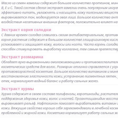
Масло из семян камелии содержит большое количество протеинов, мин
B, E и С. Такой состав сделал экстракт камелии очень популярным инг
эффективно питать, увлажнять и насыщать кожу полезными вещества
выравнивается тон, моделируется овал лица. Большое количество а
воздействия негативных внешних факторов, положительно влияет на во
Экстракт корня солодки
С давних времен солодка славилась своим антибактериальным, прот
корня растения содержит в большом количестве глициризиновую кисл
успокаивает и защищает кожу, волосы или ногти. Часто корень солодки
способен стимулировать выработку коллагена, тем самым препятств
Экстракт розмарина
Обладает ярко выраженными омолаживающими и противовоспалительн
косметических средств для волос. Розмарин отлично справляется с угр
противовозрастной косметике. Большое количество витаминов и мине
восстановлению эластичности кожи, устранению пигментных пятен, 
отек, нормализуют водный баланс и работу сальных желез.
Экстракт хурмы
Хурма содержит в своем составе полифенолы, каротиноиды, растител
поддержания здоровья кожи, волос и ногтей. Проантоцианидин восст
выравнивает рельеф. Нафтохинон помогает вырабатывать витамин гр
кожи. Вяжущие свойства хорошо себя зарекомендовали в лечебной кос
проблемной и жирной кожи. Косметика нормализует работу сальных же