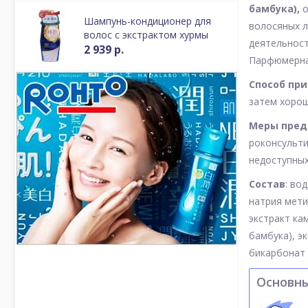
бамбука),
о
Шампунь-кондиционер для
волосяных л
волос с экстрактом хурмы
деятельност
2 939 р.
Парфюмерная
Способ пр
затем хорош
Меры пред
роконсульти
недоступных
Состав
: во
натрия мети
экстракт ка
бамбука), э
бикарбонат 
Основн