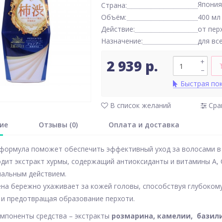
Япония
Страна:
Объём:
400 мл
Действие:
от пер
Назначение:
для вс
2 939 р.
+
–
Быстрая по
В список желаний
Сра
ие
Отзывы (0)
Оплата и доставка
формула поможет обеспечить эффективный уход за волосами в 
дит экстракт хурмы, содержащий антиоксиданты и витамины А, С
иальным действием.
на бережно ухаживает за кожей головы, способствуя глубоком
 и предотвращая образование перхоти.
мпоненты средства – экстракты
розмарина, камелии, базили