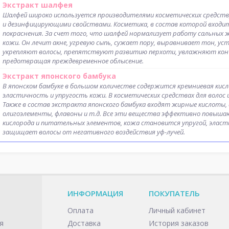
Экстракт шалфея
Шалфей широко используется производителями косметических средст
и дезинфицирующими свойствами. Косметика, в состав которой входит
покраснения. За счет того, что шалфей нормализует работу сальных ж
кожи. Он лечит акне, угревую сыпь, сужает пору, выравнивает тон, у
укрепляют волосы, препятствуют развитию перхоти, увлажняют конч
предотвращая преждевременное облысение.
Экстракт японского бамбука
В японском бамбуке в большом количестве содержится кремниевая кисл
эластичность и упругость кожи. В косметических средствах для волос 
Также в состав экстракта японского бамбука входят жирные кислоты
олигоэлементы, флавоны и т.д. Все эти вещества эффективно повышают
кислорода и питательных элементов, кожа становится упругой, эласти
защищает волосы от негативного воздействия уф-лучей.
ИНФОРМАЦИЯ
ПОКУПАТЕЛЬ
Оплата
Личный кабинет
я
Доставка
История заказов