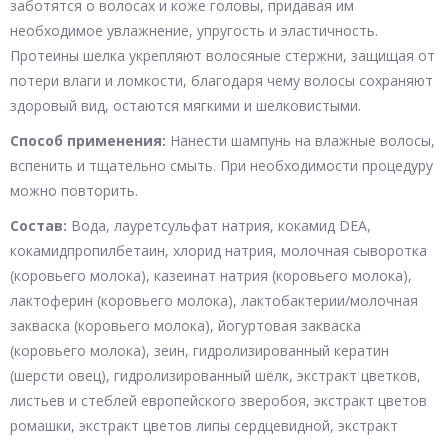
заботятся о волосах и коже головы, придавая им
необходимое увлажнение, упругость и эластичность.
Протеины шелка укрепляют волосяные стержни, защищая от
потери влаги и ломкости, благодаря чему волосы сохраняют
здоровый вид, остаются мягкими и шелковистыми.
Способ применения:
Нанести шампунь на влажные волосы,
вспенить и тщательно смыть. При необходимости процедуру
можно повторить.
Состав:
Вода, лауретсульфат натрия, кокамид DEA,
кокамидпропилбетаин, хлорид натрия, молочная сыворотка
(коровьего молока), казеинат натрия (коровьего молока),
лактоферин (коровьего молока), лактобактерии/молочная
закваска (коровьего молока), йогуртовая закваска
(коровьего молока), зеин, гидролизированный кератин
(шерсти овец), гидролизированный шёлк, экстракт цветков,
листьев и стеблей европейского зверобоя, экстракт цветов
ромашки, экстракт цветов липы сердцевидной, экстракт