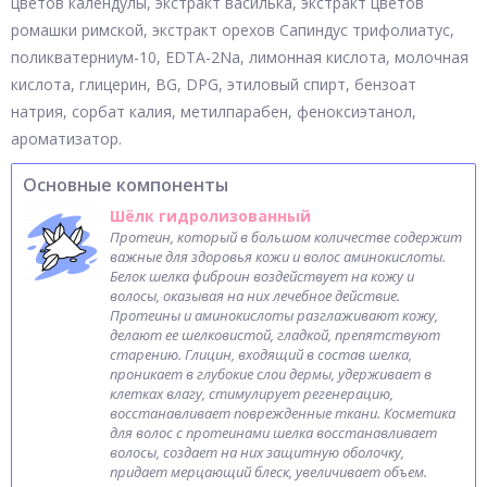
цветов календулы, экстракт василька, экстракт цветов
ромашки римской, экстракт орехов Сапиндус трифолиатус,
поликватерниум-10, EDTA-2Na, лимонная кислота, молочная
кислота, глицерин, BG, DPG, этиловый спирт, бензоат
натрия, сорбат калия, метилпарабен, феноксиэтанол,
ароматизатор.
Основные компоненты
Шёлк гидролизованный
Протеин, который в большом количестве содержит
важные для здоровья кожи и волос аминокислоты.
Белок шелка фиброин воздействует на кожу и
волосы, оказывая на них лечебное действие.
Протеины и аминокислоты разглаживают кожу,
делают ее шелковистой, гладкой, препятствуют
старению. Глицин, входящий в состав шелка,
проникает в глубокие слои дермы, удерживает в
клетках влагу, стимулирует регенерацию,
восстанавливает поврежденные ткани. Косметика
для волос с протеинами шелка восстанавливает
волосы, создает на них защитную оболочку,
придает мерцающий блеск, увеличивает объем.