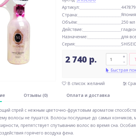
Артикул:
447879
Япония
Страна:
Объём:
250 мл
Действие:
гладко
Назначение:
для вс
Серия:
SHISEI
2 740 р.
+
–
Быстрая по
В список желаний
Сра
ие
Отзывы (0)
Оплата и доставка
щий спрей с нежным цветочно-фруктовым ароматом способствуе
ему волосы не пушатся. Волосы послушные до самых кончиков, 
жирности, препятствует спутыванию волос во время сна. Особ
воздействия горячего воздуха фена.