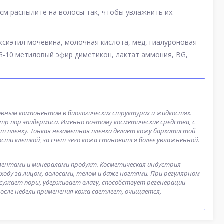
 см распылите на волосы так, чтобы увлажнить их.
ксиэтил мочевина, молочная кислота, мед, гиалуроновая
G-10 метиловый эфир диметикон, лактат аммония, BG,
овным компонентом в биологических структурах и жидкостях.
р пор эпидермиса. Именно поэтому косметические средства, с
ют пленку. Тонкая незаметная пленка делает кожу бархатистой
ости клеткой, за счет чего кожа становится более увлажненной.
ементами и минералами продукт. Косметическая индустрия
ходу за лицом, волосами, телом и даже ногтями. При регулярном
 сужает поры, удерживает влагу, способствует регенерации
после недели применения кожа светлеет, очищается,