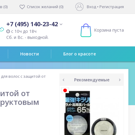
 (0)
Список желаний (0)
Вход
•
Регистрация
+7 (495) 140-23-42
Корзина пуста
с 10ч до 18ч
Сб. и Вс. - выходной.
Новости
Блог о красоте
для волос с защитой от
Рекомендуемые
prev
next
итой от
фруктовым