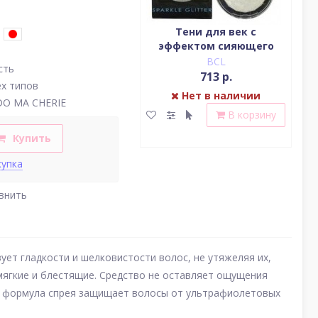
Водостойкая жидкая
Тени для век c
подводка (цвет
эффектом сияющего
(у
насыщенный черный)
блеска (серебро)
BCL
BCL
сть
2 379 р.
713 р.
ех типов
Нет в наличии
Нет в наличии
DO MA CHERIE
В корзину
В корзину
Купить
купка
внить
т гладкости и шелковистости волос, не утяжеляя их,
мягкие и блестящие. Средство не оставляет ощущения
ая формула спрея защищает волосы от ультрафиолетовых