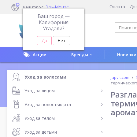
Оплата
До
Эль-Монте
Ваш город:
Ваш город —
Калифорния
Угадали?
Акции
Бренды
Новинки
Уход за волосами
Japvit.com
термическог
Уход за лицом
Разгл
терми
Уход за полостью рта
арома
Уход за телом
Уход за детьми