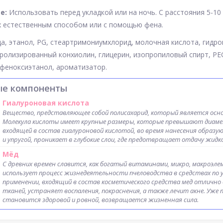
е:
Использовать перед укладкой или на ночь. С расстояния 5-10
 естественным способом или с помощью фена.
а, этанол, PG, стеартримониумхлорид, молочная кислота, гидро
дролизированный конхиолин, глицерин, изопропиловый спирт, PE
феноксиэтанол, ароматизатор.
ые компоненты
Гиалуроновая кислота
Вещество, представляющее собой полисахарид, который является осн
Молекула кислоты имеет крупные размеры, которые превышают диамет
входящей в состав гиалуроновой кислотой, во время нанесения образу
и упругой, проникает в глубокие слои, где предотвращает отдачу жидк
Мёд
С древних времен славится, как богатый витаминами, микро, макроэл
использует процесс жизнедеятельности пчеловодства в средствах по у
применении, входящий в состав косметического средства мед отлично
тканей, устраняет воспаления, покраснения, а также лечит акне. Уже 
становится здоровой и ровной, возвращается жизненная сила.