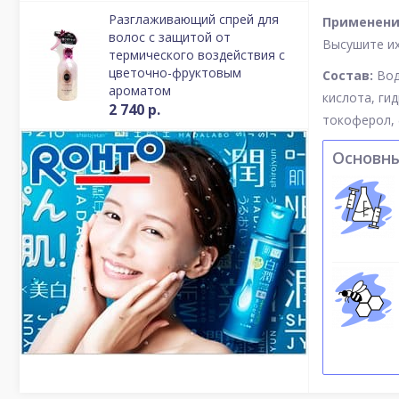
Разглаживающий спрей для
Применени
волос с защитой от
Высушите их
термического воздействия с
цветочно-фруктовым
Состав:
Вод
ароматом
кислота, ги
2 740 р.
токоферол, 
Основн