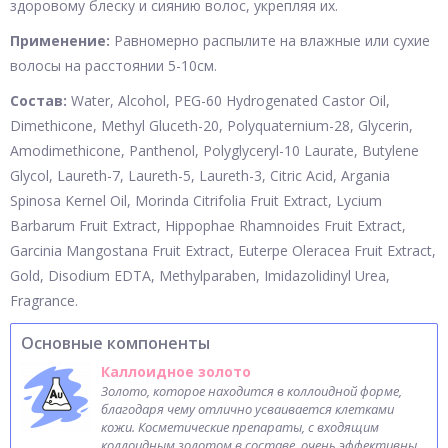
здоровому блеску и сиянию волос, укрепляя их.
Применение:
Равномерно распылите на влажные или сухие
волосы на расстоянии 5-10см.
Состав:
Water, Alcohol, PEG-60 Hydrogenated Castor Oil,
Dimethicone, Methyl Gluceth-20, Polyquaternium-28, Glycerin,
Amodimethicone, Panthenol, Polyglyceryl-10 Laurate, Butylene
Glycol, Laureth-7, Laureth-5, Laureth-3, Citric Acid, Argania
Spinosa Kernel Oil, Morinda Citrifolia Fruit Extract, Lycium
Barbarum Fruit Extract, Hippophae Rhamnoides Fruit Extract,
Garcinia Mangostana Fruit Extract, Euterpe Oleracea Fruit Extract,
Gold, Disodium EDTA, Methylparaben, Imidazolidinyl Urea,
Fragrance.
Основные компоненты
Каллоидное золото
Золото, которое находится в коллоидной форме,
благодаря чему отлично усваивается клетками
кожи. Косметические препараты, с входящим
коллоидным золотом в составе, очень эффективны.