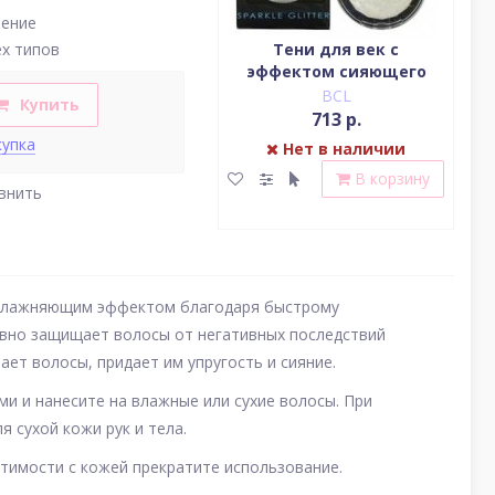
нение
Водостойкая жидкая
Тени для век c
ех типов
подводка (цвет
эффектом сияющего
(у
насыщенный черный)
блеска (серебро)
BCL
BCL
Купить
2 379 р.
713 р.
купка
Нет в наличии
Нет в наличии
В корзину
В корзину
внить
 увлажняющим эффектом благодаря быстрому
вно защищает волосы от негативных последствий
ет волосы, придает им упругость и сияние.
и и нанесите на влажные или сухие волосы. При
 сухой кожи рук и тела.
стимости с кожей прекратите использование.