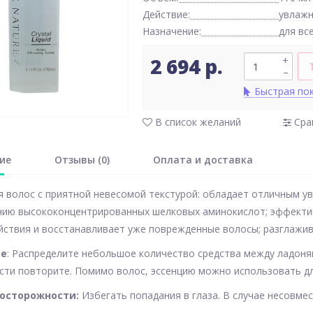
Действие:
увлаж
Назначение:
для вс
2 694 р.
+
–
Быстрая по
В список желаний
Сра
ие
Отзывы (0)
Оплата и доставка
я волос с приятной невесомой текстурой: обладает отличным
нию высококонцентрированных шелковых аминокислот; эффекти
ствия и восстанавливает уже поврежденные волосы; разглажива
ие
: Распределите небольшое количество средства между ладоням
ти повторите. Помимо волос, эссенцию можно использовать для
осторожности:
Избегать попадания в глаза. В случае несовме