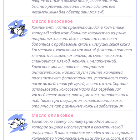
поврежденных и ломких волос, а способность
быстро регенерировать ткани сделало его
незаменимым для обветрившихся губ.
Масло кокосовое
Компонент, часто применяющийся в косметике,
который содержит большое количество жирных
природных кислот. Кокос отлично помогает
бороться с проблемами сухой и шелушащейся кожи.
Косметика с кокосовым маслом эффективно питает
клетки, насыщает их влагой, за счет чего кожа
становится мягкой, нежной и увлажненной.
Кокосовое масло является природным
антисептиком, нормализует синтез коллагена,
препятствует фотостарению, успокаивает кожу
после воздействия уф-лучей, лечит ожоги. Хорошо
использовать кокосовое масло для огрубевших
частей тела: локти, пятки, мозоли, натоптыши и
т.д. Также при регулярном использовании кокос
отлично лечит различные кожные заболевания.
Масло оливковое
Богатое по своему составу природное масло,
которое широко используется в косметической
индустрии. В оливковом масле содержится огромное
количество мононасыщенных жирных кислот, в том