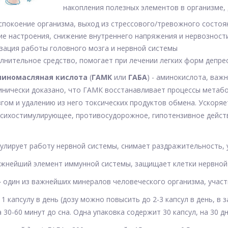
накопления полезных элементов в организме,
спокоение организма, выход из стрессового/тревожного состоя
ие настроения, снижение внутреннего напряжения и нервознос
зация работы головного мозга и нервной системы
лнительное средство, помогает при лечении легких форм депрес
иномасляная кислота
(
ГАМК
или
ГАБА
) - аминокислота, ва
инически доказано, что ГАМК восстанавливает процессы метабо
гом и удалению из него токсических продуктов обмена. Ускоря
сихостимулирующее, противосудорожное, гипотензивное действ
гулирует работу нервной системы, снимает раздражительность, 
ажнейший элемент иммунной системы, защищает клетки нервной
-
один из важнейших минералов человеческого организма, учас
1 капсулу в день (дозу можно повысить до 2-3 капсул в день, в
а 30-60 минут до сна. Одна упаковка содержит 30 капсул, на 30 