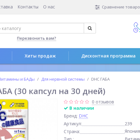
ставка
Контакты
О нас
Сравнение товаров
Перезвонить вам?
Хиты продаж
Дисконтная программа
Витамины и БАДы
Для нервной системы
DHC ГАБА
БА (30 капсул на 30 дней)
0 отзывов
В наличии
Бренд:
DHC
Артикул:
239
Япония
Страна:
Тип :
Витами