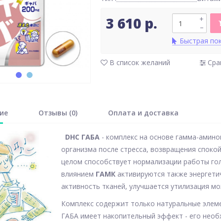
3 610 р.
+
–
Быстрая по
В список желаний
Сра
ие
Отзывы (0)
Оплата и доставка
DHC ГАБА
- комплекс на основе гамма-амино
организма после стресса, возвращения спокой
целом способствует нормализации работы гол
влиянием
ГАМК
активируются также энергети
активность тканей, улучшается утилизация м
Комплекс содержит только натуральные элем
ГАБА имеет накопительный эффект - его необ