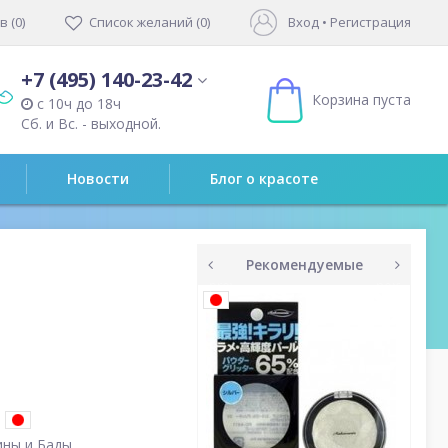
 (0)
Список желаний (0)
Вход
•
Регистрация
+7 (495) 140-23-42
Корзина пуста
с 10ч до 18ч
Сб. и Вс. - выходной.
Новости
Блог о красоте
Рекомендуемые
prev
next
ны и Бады