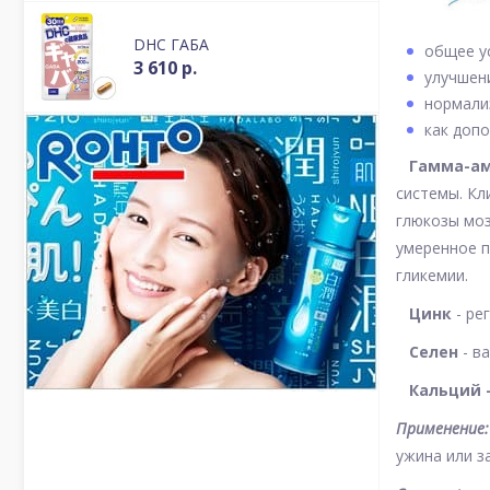
DHC ГАБА
общее у
3 610 р.
улучшен
нормали
как допо
Гамма-ам
системы. Кл
глюкозы моз
умеренное п
гликемии.
Цинк
- ре
Селен
- в
Кальций 
Применение:
ужина или з