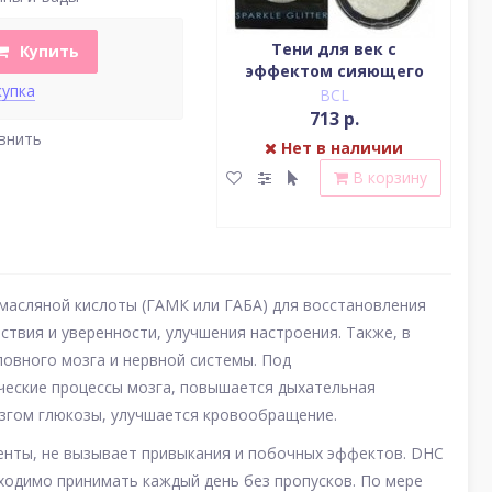
Водостойкая жидкая
Тени для век c
Купить
подводка (цвет
эффектом сияющего
(у
купка
насыщенный черный)
блеска (серебро)
BCL
BCL
2 379 р.
713 р.
внить
Нет в наличии
Нет в наличии
В корзину
В корзину
масляной кислоты (ГАМК или ГАБА) для восстановления
ствия и уверенности, улучшения настроения. Также, в
овного мозга и нервной системы. Под
ческие процессы мозга, повышается дыхательная
озгом глюкозы, улучшается кровообращение.
енты, не вызывает привыкания и побочных эффектов. DHC
ходимо принимать каждый день без пропусков. По мере