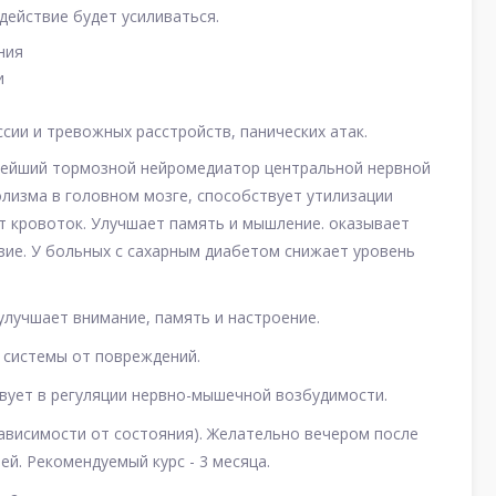
 действие будет усиливаться.
ния
ти
сии и тревожных расстройств, панических атак.
жнейший тормозной нейромедиатор центральной нервной
лизма в головном мозге, способствует утилизации
ет кровоток. Улучшает память и мышление. оказывает
ие. У больных с сахарным диабетом снижает уровень
улучшает внимание, память и настроение.
 системы от повреждений.
твует в регуляции нервно-мышечной возбудимости.
 зависимости от состояния). Желательно вечером после
дней. Рекомендуемый курс - 3 месяца.