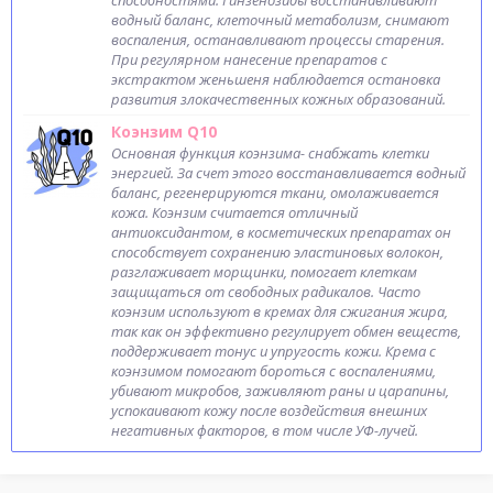
способностями. Гинзенозиды восстанавливают
водный баланс, клеточный метаболизм, снимают
воспаления, останавливают процессы старения.
При регулярном нанесение препаратов с
экстрактом женьшеня наблюдается остановка
развития злокачественных кожных образований.
Коэнзим Q10
Основная функция коэнзима- снабжать клетки
энергией. За счет этого восстанавливается водный
баланс, регенерируются ткани, омолаживается
кожа. Коэнзим считается отличный
антиоксидантом, в косметических препаратах он
способствует сохранению эластиновых волокон,
разглаживает морщинки, помогает клеткам
защищаться от свободных радикалов. Часто
коэнзим используют в кремах для сжигания жира,
так как он эффективно регулирует обмен веществ,
поддерживает тонус и упругость кожи. Крема с
коэнзимом помогают бороться с воспалениями,
убивают микробов, заживляют раны и царапины,
успокаивают кожу после воздействия внешних
негативных факторов, в том числе УФ-лучей.