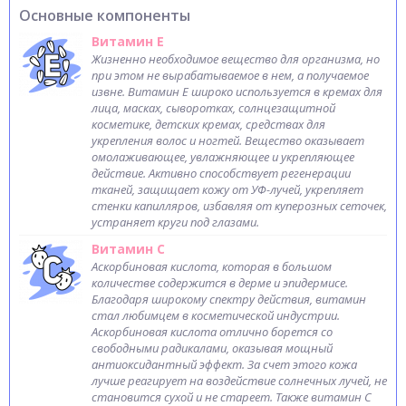
Основные компоненты
Витамин Е
Жизненно необходимое вещество для организма, но
при этом не вырабатываемое в нем, а получаемое
извне. Витамин Е широко используется в кремах для
лица, масках, сыворотках, солнцезащитной
косметике, детских кремах, средствах для
укрепления волос и ногтей. Вещество оказывает
омолаживающее, увлажняющее и укрепляющее
действие. Активно способствует регенерации
тканей, защищает кожу от УФ-лучей, укрепляет
стенки капилляров, избавляя от куперозных сеточек,
устраняет круги под глазами.
Витамин С
Аскорбиновая кислота, которая в большом
количестве содержится в дерме и эпидермисе.
Благодаря широкому спектру действия, витамин
стал любимцем в косметической индустрии.
Аскорбиновая кислота отлично борется со
свободными радикалами, оказывая мощный
антиоксидантный эффект. За счет этого кожа
лучше реагирует на воздействие солнечных лучей, не
становится сухой и не стареет. Также витамин С