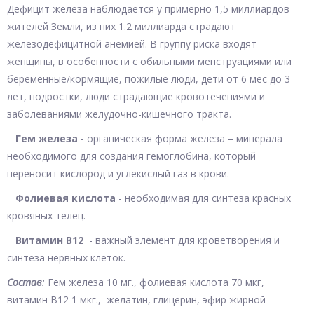
Дефицит железа наблюдается у примерно 1,5 миллиардов
жителей Земли, из них 1.2 миллиарда страдают
железодефицитной анемией. В группу риска входят
женщины, в особенности с обильными менструациями или
беременные/кормящие, пожилые люди, дети от 6 мес до 3
лет, подростки, люди страдающие кровотечениями и
заболеваниями желудочно-кишечного тракта.
Гем железа
- органическая форма железа – минерала
необходимого для создания гемоглобина, который
переносит кислород и углекислый газ в крови.
Фолиевая кислота
- необходимая для синтеза красных
кровяных телец.
Витамин В12
- важный элемент для кроветворения и
синтеза нервных клеток.
Состав
:
Гем железа 10 мг., фолиевая кислота 70 мкг,
витамин В12 1 мкг., желатин, глицерин, эфир жирной