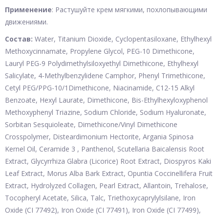
Применение
: Растушуйте крем мягкими, похлопывающими
движениями.
Состав:
Water, Titanium Dioxide, Cyclopentasiloxane, Ethylhexyl
Methoxycinnamate, Propylene Glycol, PEG-10 Dimethicone,
Lauryl PEG-9 Polydimethylsiloxyethyl Dimethicone, Ethylhexyl
Salicylate, 4-Methylbenzylidene Camphor, Phenyl Trimethicone,
Cetyl PEG/PPG-10/1Dimethicone, Niacinamide, C12-15 Alkyl
Benzoate, Hexyl Laurate, Dimethicone, Bis-Ethylhexyloxyphenol
Methoxyphenyl Triazine, Sodium Chloride, Sodium Hyaluronate,
Sorbitan Sesquioleate, Dimethicone/Vinyl Dimethicone
Crosspolymer, Disteardimonium Hectorite, Argania Spinosa
Kernel Oil, Ceramide 3 , Panthenol, Scutellaria Baicalensis Root
Extract, Glycyrrhiza Glabra (Licorice) Root Extract, Diospyros Kaki
Leaf Extract, Morus Alba Bark Extract, Opuntia Coccinellifera Fruit
Extract, Hydrolyzed Collagen, Pearl Extract, Allantoin, Trehalose,
Tocopheryl Acetate, Silica, Talc, Triethoxycaprylylsilane, Iron
Oxide (CI 77492), Iron Oxide (CI 77491), Iron Oxide (CI 77499),