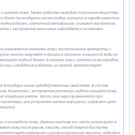
 и питает кожу. Также средство выводит токсичные вещества,
т более тринадцати гинзенозидов, которые в народе известны
водный баланс, клеточный метаболизм, снимают воспаления,
ратов с экстрактом женьшеня наблюдается остановка
но усваивается клетками кожи. Косметические препараты, с
рное золото получают в процессе прогонки очищенной воды по
ализует водный баланс в клетках кожи, питает их кислородом,
сины и свободные радикалы из тканей, препятствует
ие благодаря своим чудодейственным свойствам. В состав
лов. Косметика с экстрактом растения глубоко очищает кожу,
ия отмерших клеток. Часто алоэ вера применяется при
 кислотами, она устраняет мелкие морщинки, освежает цвет
тянутой.
ь и охлаждать кожу. Именно поэтому его часто используют в
ивают кожу после укусов, ожогов, способствуют быстрому
препятствует появлению и распространению перхоти, подходит