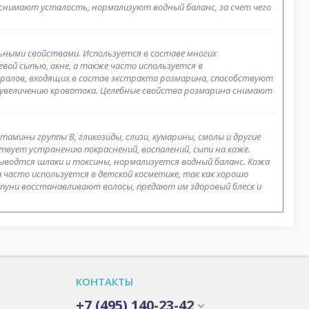
 снимают усталость, нормализуют водный баланс, за счет чего
ыми свойствами. Используется в составе многих
евой сыпью, акне, а также часто используется в
ралов, входящих в состав экстракта розмарина, способствуют
увеличению кровотока. Целебные свойства розмарина снимают
тамины группы B, гликозиды, слизи, кумарины, смолы и другие
твует устранению покраснений, воспалений, сыпи на коже.
ыводтся шлаки и токсины, нормализуется водный баланс. Кожа
часто используется в детской косметике, так как хорошо
мпуни восстанавливают волосы, предают им здоровый блеск и
КОНТАКТЫ
+7 (495) 140-23-42