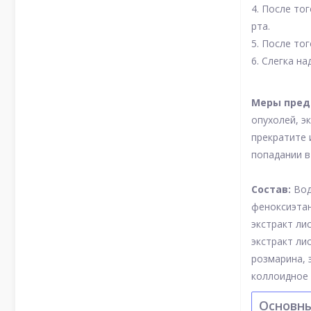
4. После тог
рта.
5. После то
6. Слегка н
Меры пред
опухолей, э
прекратите 
попадании в
Состав:
Вод
феноксиэтан
экстракт ли
экстракт ли
розмарина, 
коллоидное 
Основн