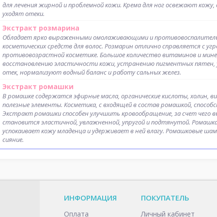
для лечения жирной и проблемной кожи. Крема для ног освежают кожу,
уходят отеки.
Экстракт розмарина
Обладает ярко выраженными омолаживающими и противовоспалительн
косметических средств для волос. Розмарин отлично справляется с угр
противовозрастной косметике. Большое количество витаминов и мине
восстановлению эластичности кожи, устранению пигментных пятен, 
отек, нормализуют водный баланс и работу сальных желез.
Экстракт ромашки
В ромашке содержатся эфирные масла, органические кислоты, холин, ви
полезные элементы. Косметика, с входящей в состав ромашкой, способс
Экстракт ромашки способен улучшить кровообращение, за счет чего в
становится эластичной, увлажненной, упругой и подтянутой. Ромашка 
успокаивает кожу младенца и удерживает в ней влагу. Ромашковые ша
сияние.
ИНФОРМАЦИЯ
ПОКУПАТЕЛЬ
Оплата
Личный кабинет