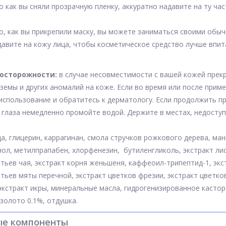
о как вы сняли прозрачную пленку, аккуратно надавите на ту час
го, как вы прикрепили маску, вы можете заниматься своими обыч
адавите на кожу лица, чтобы косметическое средство лучше впит
осторожности:
в случае несовместимости с вашей кожей прекр
кземы и других аномалий на коже. Если во время или после приме
использование и обратитесь к дерматологу. Если продолжить 
 глаза немедленно промойте водой. Держите в местах, недоступ
а, глицерин, каррагинан, смола стручков рожкового дерева, ман
ол, метилпрапабен, хлорфенезин, бутиленгликоль, экстракт лис
стьев чая, экстракт корня женьшеня, каффеоил-трипептид-1, экс
стьев мяты перечной, экстракт цветков фрезии, экстракт цветко
экстракт икры, минеральные масла, гидрогенизированное касторо
золото 0.1%, отдушка.
ые компоненты