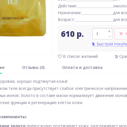
Действие:
омоло
Назначение:
для вс
Возраст:
для вс
610 р.
+
–
Быстрая покуп
В список желаний
Сра
ие
Отзывы (0)
Оплата и доставка
оровая, хорошо подтянутая кожа!
ком теле всегда присутствует слабое электрическое напряжени
ых ионов. Золото в составе маски нормализует движение ионов
ские функции и регенерацию клеток кожи.
компоненты:
дное золото
превосходно подтягивает кожу, разглаживает мор