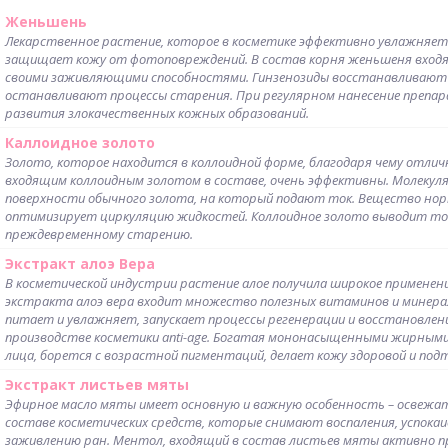
Женьшень
Лекарственное растение, которое в косметике эффективно увлажняет
защищает кожу от фотоповреждений. В состав корня женьшеня входя
своими заживляющими способностями. Гинзенозиды восстанавливают 
останавливают процессы старения. При регулярном нанесение препа
развития злокачественных кожных образований.
Каллоидное золото
Золото, которое находится в коллоидной форме, благодаря чему отлич
входящим коллоидным золотом в составе, очень эффективны. Молекуля
поверхности обычного золота, на который подают ток. Вещество норм
оптимизирует циркуляцию жидкостей. Коллоидное золото выводит ток
преждевременному старению.
Экстракт алоэ Вера
В косметической индустрии растение алое получила широкое применен
экстракта алоэ вера входит множество полезных витаминов и минера
питает и увлажняет, запускает процессы регенерации и восстановлен
производстве косметики anti-age. Богатая мононасыщенными жирными
лица, борется с возрастной пигментаций, делает кожу здоровой и под
Экстракт листьев мяты
Эфирное масло мяты имеет основную и важную особенность – освежат
составе косметических средств, которые снимают воспаления, успока
заживлению ран. Ментол, входящий в состав листьев мяты активно 