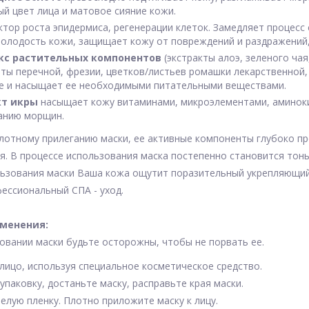
й цвет лица и матовое сияние кожи.
ктор роста эпидермиса, регенерации клеток. Замедляет процесс
молодость кожи, защищает кожу от повреждений и раздражений,
кс растительных компонентов
(экстракты алоэ, зеленого ча
ты перечной, фрезии, цветков/листьев ромашки лекарственной,
е и насыщает ее необходимыми питательными веществами.
кт икры
насыщает кожу витаминами, микроэлементами, аминок
анию морщин.
лотному прилеганию маски, ее активные компоненты глубоко п
. В процессе использования маска постепенно становится тон
льзования маски Ваша кожа ощутит поразительный укрепляющи
ессиональный СПА - уход.
именения:
овании маски будьте осторожны, чтобы не порвать ее.
 лицо, используя специальное косметическое средство.
 упаковку, достаньте маску, расправьте края маски.
белую пленку. Плотно приложите маску к лицу.