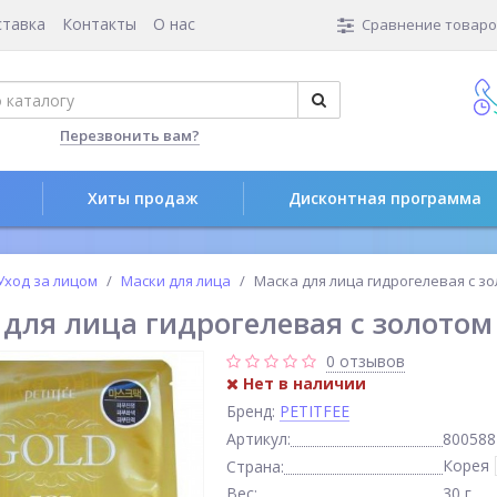
ставка
Контакты
О нас
Сравнение товаров
Перезвонить вам?
Хиты продаж
Дисконтная программа
Уход за лицом
Маски для лица
Маска для лица гидрогелевая с зо
для лица гидрогелевая с золотом
0 отзывов
Нет в наличии
Бренд:
PETITFEE
Артикул:
800588
Корея
Страна:
Вес:
30 г