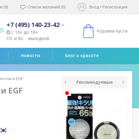
 (0)
Список желаний (0)
Вход
•
Регистрация
+7 (495) 140-23-42
Корзина пуста
с 10ч до 18ч
Сб. и Вс. - выходной.
Новости
Блог о красоте
лотом и EGF
Рекомендуемые
 и EGF
prev
next