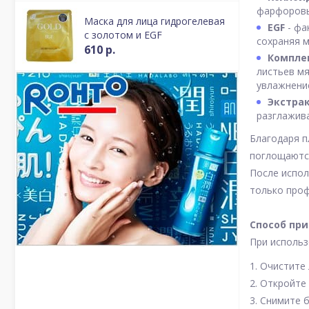
фарфоровы
Маска для лица гидрогелевая
EGF
- фа
с золотом и EGF
сохраняя 
610 р.
Компле
листьев мя
увлажнени
Экстра
разглажив
Благодаря п
поглощаются
После испо
только проф
Способ пр
При использ
1. Очистите
2. Откройте
3. Снимите 