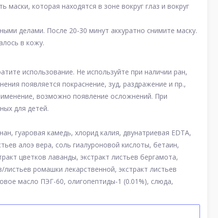
ть маски, которая находятся в зоне вокруг глаз и вокруг
ными делами. После 20-30 минут аккуратно снимите маску.
алось в кожу.
атите использование. Не используйте при наличии ран,
нения появляется покраснение, зуд, раздражение и пр.,
применение, возможно появление осложнений. При
ных для детей.
нан, гуаровая камедь, хлорид калия, двунатриевая EDTA,
тьев алоэ вера, соль гиалуроновой кислоты, бетаин,
тракт цветков лаванды, экстракт листьев бергамота,
в/листьев ромашки лекарственной, экстракт листьев
вое масло ПЭГ-60, олигопептиды-1 (0.01%), слюда,