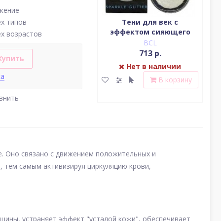
жение
Водостойкая жидкая
Тени для век c
ех типов
подводка (цвет
эффектом сияющего
(у
ех возрастов
насыщенный черный)
блеска (серебро)
BCL
BCL
2 379 р.
713 р.
Купить
Нет в наличии
Нет в наличии
ка
В корзину
В корзину
внить
е. Оно связано с движением положительных и
, тем самым активизируя циркуляцию крови,
щины, устраняет эффект "усталой кожи", обеспечивает