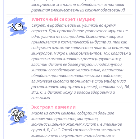
экстрактом женьшеня наблюдается остановка
развития злокачественных кожных образований.
Улиточный секрет (муцин)
Секрет, вырабатываемый улиткой во время
стресса. При производстве улиточного муцина не
одна улитка не пострадала. Компонент широко
применяется в косметической индустрии, так как
содержит огромное количество полезных веществ,
минералов, микро и макроэлементов. Так, коллаген и
протеаза омолаживают и регенерируют кожу,
эластин делает ее более упругой и подтянутой,
хитозан способствует увлажнению, аллантоин
обладает противовоспалительным свойством,
гликолевая кислота проникает в слои эпидермиса,
разглаживает морщинки и рельеф, витамины А, В6,
В12, С, Е делают кожу и волосы здоровыми и
сильными.
Экстракт камелии
Масло из семян камелии содержит большое
количество протеинов, минералов,
мононасыщенных жирных кислот и витаминов
групп A, B, E и С. Такой состав сделал экстракт
камелии очень популярным ингредиентом в