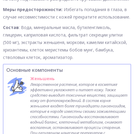
Меры предосторожности:
Избегать попадания в глаза, в
случае несовместимости с кожей прекратите использование.
Состав
: Вода, минеральные масла, бутиленгликоль,
глицерин, каприловая кислота, фильтрат секреции улитки
(500 мг), экстракты женьшеня, моркови, камелии китайской,
хризантемы, клеток меристемы бобов мунг, бамбука,
стволовых клеток, ароматизатор.
Основные компоненты
Женьшень
Лекарственное растение, которое в косметике
эффективно увлажняет и питает кожу. Также
средство выводит токсичные вещества, защищает
кожу от фотоповреждений. В состав корня
женьшеня входят более тринадцати гинзенозидов,
которые в народе известны своими заживляющими
способностями. Гинзенозиды восстанавливают
водный баланс, клеточный метаболизм, снимают
воспаления, останавливают процессы старения.
При регулярном нанесение препаратов с