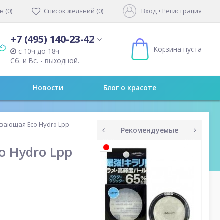
 (0)
Список желаний (0)
Вход
•
Регистрация
+7 (495) 140-23-42
Корзина пуста
с 10ч до 18ч
Сб. и Вс. - выходной.
Новости
Блог о красоте
вающая Eco Hydro Lpp
Рекомендуемые
prev
next
o Hydro Lpp