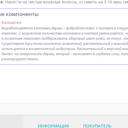
е:
Нанести на чистые влажные волосы, оставить на 3-10 мин, 
ые компоненты
Коллаген
Вырабатывается клетками дермы – фибробластами. Считается структ
комплекс. С возрастом количество коллагена в клетках уменьшается, 
в косметике помогает поддерживать здоровый цвет кожи, её тонус, п
Существует три типа коллагена: животный, растительный и морской. 
используется в косметической индустрии. Растительный и морской чащ
баланс на поверхности дермы, второй – проникает в глубокие слои, пи
регенерирует ткани.
ИНФОРМАЦИЯ
ПОКУПАТЕЛЬ