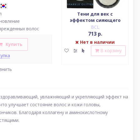
л
Водостойкая жидкая
Тени для век c
подводка (цвет
эффектом сияющего
(у
новление
насыщенный черный)
блеска (серебро)
BCL
BCL
врежденных волос
2 379 р.
713 р.
Нет в наличии
Нет в наличии
Купить
В корзину
В корзину
купка
внить
 оздоравливающий, увлажняющий и укрепляющий эффект на
что улучшает состояние волос и кожи головы,
ончиков. Благодаря коллагену и аминокислотному
естящими.