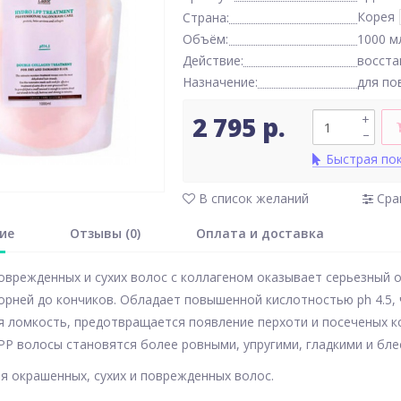
Корея
Страна:
Объём:
1000 м
Действие:
восста
Назначение:
для по
2 795 р.
+
–
Быстрая по
В список желаний
Сра
ие
Отзывы (0)
Оплата и доставка
оврежденных и сухих волос с коллагеном оказывает серьезный
орней до кончиков. Обладает повышенной кислотностью ph 4.5, 
 ломкость, предотвращается появление перхоти и посеченых к
PP волосы становятся более ровными, упругими, гладкими и бл
я окрашенных, сухих и поврежденных волос.