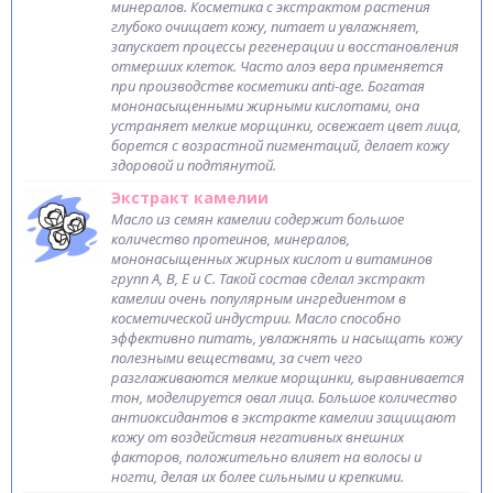
минералов. Косметика с экстрактом растения
глубоко очищает кожу, питает и увлажняет,
запускает процессы регенерации и восстановления
отмерших клеток. Часто алоэ вера применяется
при производстве косметики anti-age. Богатая
мононасыщенными жирными кислотами, она
устраняет мелкие морщинки, освежает цвет лица,
борется с возрастной пигментаций, делает кожу
здоровой и подтянутой.
Экстракт камелии
Масло из семян камелии содержит большое
количество протеинов, минералов,
мононасыщенных жирных кислот и витаминов
групп A, B, E и С. Такой состав сделал экстракт
камелии очень популярным ингредиентом в
косметической индустрии. Масло способно
эффективно питать, увлажнять и насыщать кожу
полезными веществами, за счет чего
разглаживаются мелкие морщинки, выравнивается
тон, моделируется овал лица. Большое количество
антиоксидантов в экстракте камелии защищают
кожу от воздействия негативных внешних
факторов, положительно влияет на волосы и
ногти, делая их более сильными и крепкими.