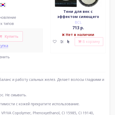
Водостойкая жидкая
Тени для век c
подводка (цвет
эффектом сияющего
(у
новление
насыщенный черный)
блеска (серебро)
BCL
BCL
ех типов
2 379 р.
713 р.
Нет в наличии
Нет в наличии
Купить
В корзину
В корзину
купка
внить
аланс и работу сальных желез. Делает волосы гладкими и
ос. Не смывать.
стимости с кожей прекратите использование.
, VP/VA Copolymer, Phenoxyethanol, CI 15985, CI 19140,