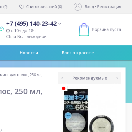
 (0)
Список желаний (0)
Вход
•
Регистрация
+7 (495) 140-23-42
Корзина пуста
с 10ч до 18ч
Сб. и Вс. - выходной.
Новости
Блог о красоте
ст для волос, 250 мл,
Рекомендуемые
prev
next
с, 250 мл,
7