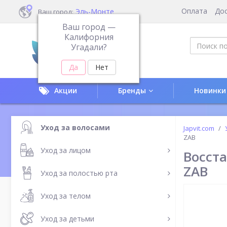
Оплата
До
Эль-Монте
Ваш город:
Ваш город —
Калифорния
Угадали?
Акции
Бренды
Новинки
Уход за волосами
Japvit.com
ZAB
Уход за лицом
Восст
ZAB
Уход за полостью рта
Уход за телом
Уход за детьми