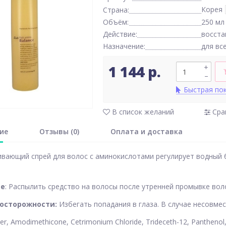
Корея
Страна:
Объём:
250 мл
Действие:
восста
Назначение:
для вс
1 144 р.
+
–
Быстрая по
В список желаний
Сра
ие
Отзывы (0)
Оплата и доставка
вающий спрей для волос с аминокислотами регулирует водный б
ие
: Распылить средство на волосы после утренней промывке вол
осторожности:
Избегать попадания в глаза. В случае несовме
ter, Amodimethicone, Cetrimonium Chloride, Trideceth-12, Panthenol