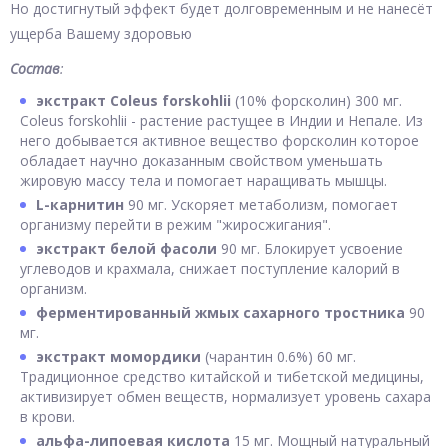
Но достигнутый эффект будет долговременным и не нанесёт
ущерба Вашему здоровью
Состав
:
экстракт Coleus forskohlii
(10% форсколин) 300 мг.
Coleus forskohlii - растение растущее в Индии и Непале. Из
него добывается активное вещество форсколин которое
обладает научно доказанным свойством уменьшать
жировую массу тела и помогает наращивать мышцы.
L-карнитин
90 мг. Ускоряет метаболизм, помогает
организму перейти в режим "жиросжигания".
экстракт белой фасоли
90 мг. Блокирует усвоение
углеводов и крахмала, снижает поступление калорий в
организм.
ферментированный жмых сахарного тростника
90
мг.
экстракт момордики
(чарантин 0.6%) 60 мг.
Традиционное средство китайской и тибетской медицины,
активизирует обмен веществ, нормализует уровень сахара
в крови.
альфа-липоевая кислота
15 мг. Мощный натуральный