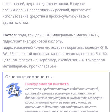
покраснений, зуда, раздражения кожи. В случае
возникновения аллергических реакций, прекратите
использование средства и проконсультируйтесь с
дерматологом.
Состав:
вода, глицерин, BG, минеральные масла, С6-12,
гидролизат гиалуроновой кислоты,
гидролизованный коллаген, экстракт коры ивы, коэнзим Q10,
BG, SE, пчелиный воск, ксантановая кислота, полисорбат 60,
цетанол, фосфат - 5, карбомер, оксибензон - 4, токоферол,
метилпарабен, пропилпарабен.
Основные компоненты
Гиалуроновая кислота
Вещество, представляющее собой полисахарид,
который является основным компонентом в
биологических структурах и жидкостях. Молекула
кислоты имеет крупные размеры, которые
превышают диаметр пор эпидермиса. Именно
поэтому косметические средства, с входящей в